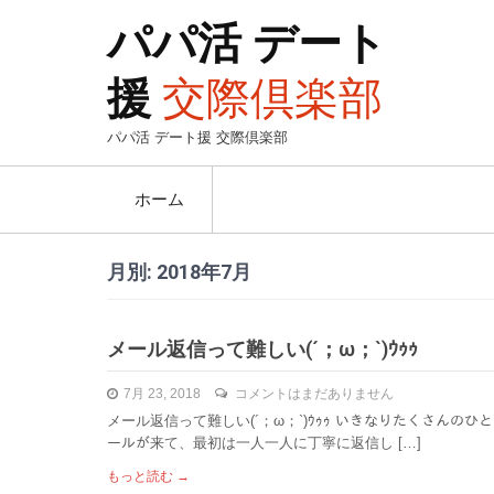
パパ活 デート
援
交際倶楽部
パパ活 デート援 交際倶楽部
ホーム
月別: 2018年7月
メール返信って難しい(´；ω；`)ｳｩｩ
7月 23, 2018
コメントはまだありません
メール返信って難しい(´；ω；`)ｳｩｩ いきなりたくさんのひ
ールが来て、最初は一人一人に丁寧に返信し […]
もっと読む →