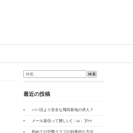
最近の投稿
パパ活より安全な飛田新地の求人？
メール返信って難しい(´；ω；`)ｳｩｩ
初めての交際クラブの効果的な方法